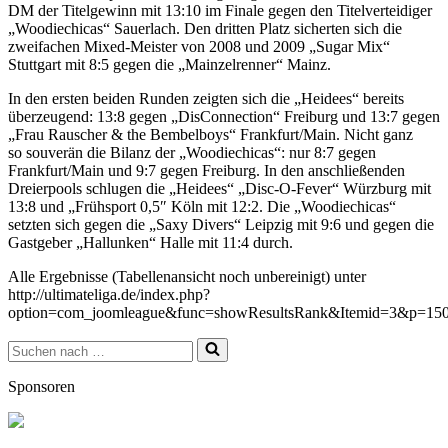
DM der Titelgewinn mit 13:10 im Finale gegen den Titelverteidiger
„Woodiechicas“ Sauerlach. Den dritten Platz sicherten sich die
zweifachen Mixed-Meister von 2008 und 2009 „Sugar Mix“
Stuttgart mit 8:5 gegen die „Mainzelrenner“ Mainz.
In den ersten beiden Runden zeigten sich die „Heidees“ bereits
überzeugend: 13:8 gegen „DisConnection“ Freiburg und 13:7 gegen
„Frau Rauscher & the Bembelboys“ Frankfurt/Main. Nicht ganz
so souverän die Bilanz der „Woodiechicas“: nur 8:7 gegen
Frankfurt/Main und 9:7 gegen Freiburg. In den anschließenden
Dreierpools schlugen die „Heidees“ „Disc-O-Fever“ Würzburg mit
13:8 und „Frühsport 0,5″ Köln mit 12:2. Die „Woodiechicas“
setzten sich gegen die „Saxy Divers“ Leipzig mit 9:6 und gegen die
Gastgeber „Hallunken“ Halle mit 11:4 durch.
Alle Ergebnisse (Tabellenansicht noch unbereinigt) unter
http://ultimateliga.de/index.php?
option=com_joomleague&func=showResultsRank&Itemid=3&p=150
Suchen
nach …
Sponsoren