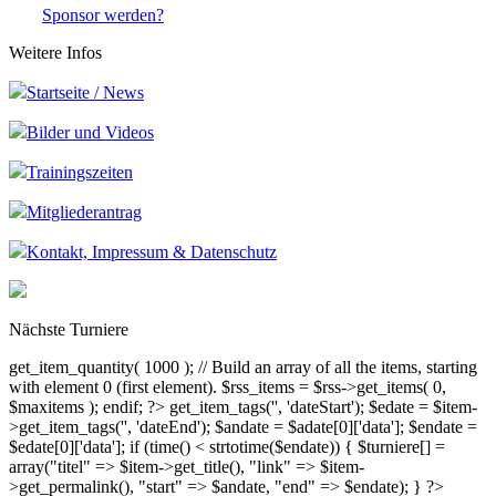
Sponsor werden?
Weitere Infos
Startseite / News
Bilder und Videos
Trainingszeiten
Mitgliederantrag
Kontakt, Impressum & Datenschutz
Nächste Turniere
get_item_quantity( 1000 ); // Build an array of all the items, starting
with element 0 (first element). $rss_items = $rss->get_items( 0,
$maxitems ); endif; ?>
get_item_tags('', 'dateStart'); $edate = $item-
>get_item_tags('', 'dateEnd'); $andate = $adate[0]['data']; $endate =
$edate[0]['data']; if (time() < strtotime($endate)) { $turniere[] =
array("titel" => $item->get_title(), "link" => $item-
>get_permalink(), "start" => $andate, "end" => $endate); } ?>