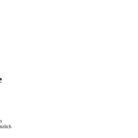
e
n
nzlich