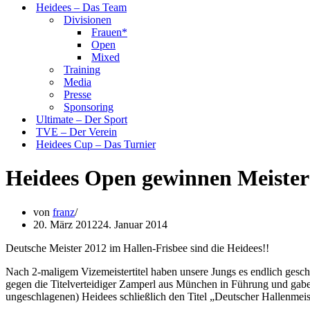
Heidees – Das Team
Divisionen
Frauen*
Open
Mixed
Training
Media
Presse
Sponsoring
Ultimate – Der Sport
TVE – Der Verein
Heidees Cup – Das Turnier
Heidees Open gewinnen Meister
von
franz
20. März 2012
24. Januar 2014
Deutsche Meister 2012 im Hallen-Frisbee sind die Heidees!!
Nach 2-maligem Vizemeistertitel haben unsere Jungs es endlich gesch
gegen die Titelverteidiger Zamperl aus München in Führung und gaben
ungeschlagenen) Heidees schließlich den Titel „Deutscher Hallenmeist