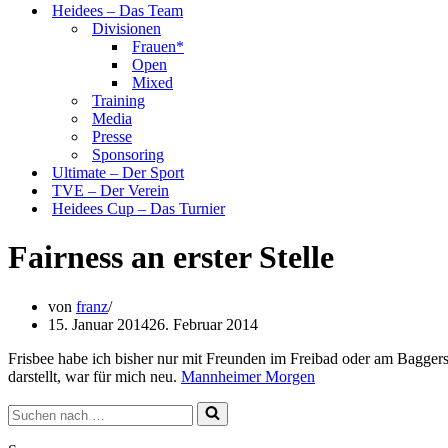
Heidees – Das Team
Divisionen
Frauen*
Open
Mixed
Training
Media
Presse
Sponsoring
Ultimate – Der Sport
TVE – Der Verein
Heidees Cup – Das Turnier
Fairness an erster Stelle
von
franz
15. Januar 2014
26. Februar 2014
Frisbee habe ich bisher nur mit Freunden im Freibad oder am Baggerse
darstellt, war für mich neu.
Mannheimer Morgen
Suchen
nach …