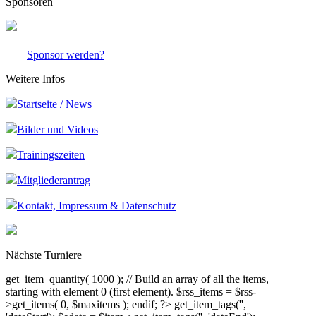
Sponsoren
Sponsor werden?
Weitere Infos
Startseite / News
Bilder und Videos
Trainingszeiten
Mitgliederantrag
Kontakt, Impressum & Datenschutz
Nächste Turniere
get_item_quantity( 1000 ); // Build an array of all the items,
starting with element 0 (first element). $rss_items = $rss-
>get_items( 0, $maxitems ); endif; ?>
get_item_tags('',