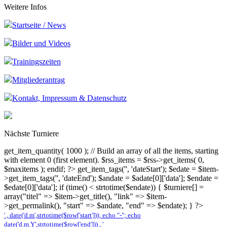
Weitere Infos
Startseite / News
Bilder und Videos
Trainingszeiten
Mitgliederantrag
Kontakt, Impressum & Datenschutz
Nächste Turniere
get_item_quantity( 1000 ); // Build an array of all the items, starting
with element 0 (first element). $rss_items = $rss->get_items( 0,
$maxitems ); endif; ?>
get_item_tags('', 'dateStart'); $edate = $item-
>get_item_tags('', 'dateEnd'); $andate = $adate[0]['data']; $endate =
$edate[0]['data']; if (time() < strtotime($endate)) { $turniere[] =
array("titel" => $item->get_title(), "link" => $item-
>get_permalink(), "start" => $andate, "end" => $endate); } ?>
' , date('d.m',strtotime($row['start'])); echo "-"; echo
date('d.m.Y',strtotime($row['end'])) , '