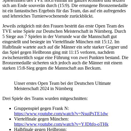
Spielerinnen des TVE noch einmal ihr ganzes Können und setzten
sich am Ende souverän durch (15:9). Die errungene Bronzemedaille
ist ein fantastisches Ergebnis für das Team, das auf ein aufregendes
und lehrreiches Turnierwochenende zurückblickt.
Jeweils zeitgleich mit den Frauen bestritt das erste Open Team des
TVE seine Spiele zur Deutschen Meisterschaft in Nürnberg. Durch
5 Siege aus 7 Spielen in der Vorrunde war die Mannschaft gut
eingestellt und besiegte im Viertelfinale München mit 15:12. Im
Halbfinale wartete auch auf die Männer ein sehr starker Gegner und
das Spiel gegen Heilbronn ging mit 11:15 verloren, nachdem
zwischenzeitlich sogar eine Führung von zwei Punkten bestand. Die
Bronzemedaille sicherten sich jedoch auch die Männer mit einem
starken 15:8-Sieg gegen die Mannschaft aus Beckum.
Unser erstes Open Team bei der Deutschen Ultimate
Meisterschaft 2024 in Nürnberg
Drei Spiele des Teams wurden mitgeschnitten:
Gruppenspiel gegen Frank N:
https://www.youtube.com/watch?v=NsuiPsTE1dw
Viertelfinale gegen München:
https://www.youtube.com/watch?v=YJDhfo-oTHk
Halbfinale gegen Heilbronn: