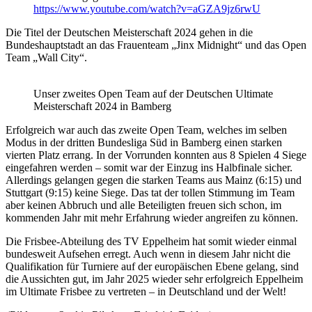
https://www.youtube.com/watch?v=aGZA9jz6rwU
Die Titel der Deutschen Meisterschaft 2024 gehen in die
Bundeshauptstadt an das Frauenteam „Jinx Midnight“ und das Open
Team „Wall City“.
Unser zweites Open Team auf der Deutschen Ultimate
Meisterschaft 2024 in Bamberg
Erfolgreich war auch das zweite Open Team, welches im selben
Modus in der dritten Bundesliga Süd in Bamberg einen starken
vierten Platz errang. In der Vorrunden konnten aus 8 Spielen 4 Siege
eingefahren werden – somit war der Einzug ins Halbfinale sicher.
Allerdings gelangen gegen die starken Teams aus Mainz (6:15) und
Stuttgart (9:15) keine Siege. Das tat der tollen Stimmung im Team
aber keinen Abbruch und alle Beteiligten freuen sich schon, im
kommenden Jahr mit mehr Erfahrung wieder angreifen zu können.
Die Frisbee-Abteilung des TV Eppelheim hat somit wieder einmal
bundesweit Aufsehen erregt. Auch wenn in diesem Jahr nicht die
Qualifikation für Turniere auf der europäischen Ebene gelang, sind
die Aussichten gut, im Jahr 2025 wieder sehr erfolgreich Eppelheim
im Ultimate Frisbee zu vertreten – in Deutschland und der Welt!