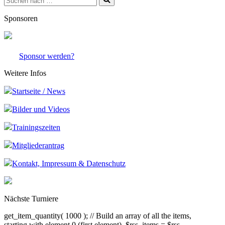
nach …
Sponsoren
Sponsor werden?
Weitere Infos
Startseite / News
Bilder und Videos
Trainingszeiten
Mitgliederantrag
Kontakt, Impressum & Datenschutz
Nächste Turniere
get_item_quantity( 1000 ); // Build an array of all the items,
starting with element 0 (first element). $rss_items = $rss-