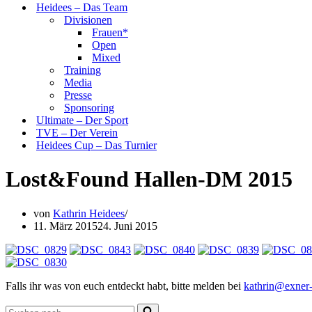
Heidees – Das Team
Divisionen
Frauen*
Open
Mixed
Training
Media
Presse
Sponsoring
Ultimate – Der Sport
TVE – Der Verein
Heidees Cup – Das Turnier
Lost&Found Hallen-DM 2015
von
Kathrin Heidees
11. März 2015
24. Juni 2015
Falls ihr was von euch entdeckt habt, bitte melden bei
kathrin@exner-
Suchen